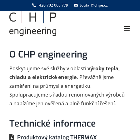
Skip
+420 702 068 779
toufar@chpe.cz
to
content
O CHP engineering
Poskytujeme své služby v oblasti
výroby tepla,
chladu a elektrické energie.
Převážně jsme
zaměřeni na průmysl a energetiku.
Spolupracujeme s řadou renomovaných výrobců
a nabízíme jen ověřená a plně funkční řešení.
Technické informace
Produktový katalog THERMAX