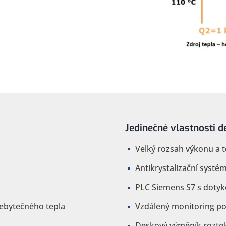
Jedinečné vlastnosti 
Velký rozsah výkonu a t
Antikrystalizační syst
PLC Siemens S7 s doty
řebytečného tepla
Vzdálený monitoring p
Deskový výměník roztok