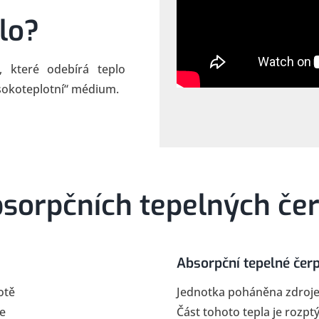
lo?
, které odebírá teplo
vysokoteplotní“ médium.
bsorpčních tepelných čer
Absorpční tepelné čerp
otě
Jednotka poháněna zdroje
e
Část tohoto tepla je rozptý