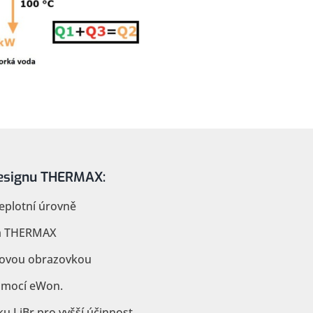
designu THERMAX:
eplotní úrovně
ém THERMAX
kovou obrazovkou
omocí eWon.
u LiBr pro vyšší účinnost