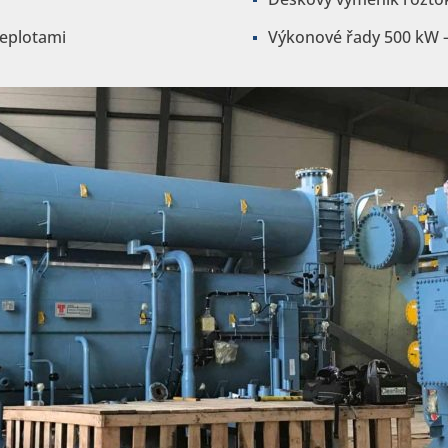
teplotami
Výkonové řady 500 kW 