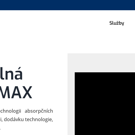
Služby
lná
RMAX
hnologii absorpčních
i, dodávku technologie,
.