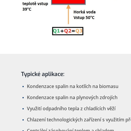
Typické aplikace:
Kondenzace spalin na kotlích na biomasu
Kondenzace spalin na plynových zdrojích
Využití odpadního tepla z chladících věží
Chlazení technologických zařízení s využitím p
Centrální zásobování teplem a chladem