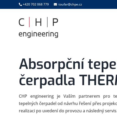
Skip
+420 702 068 779
toufar@chpe.cz
to
content
Absorpční tepe
čerpadla THE
CHP engineering je Vaším partnerem pro tec
tepelných čerpadel od návrhu řešení přes projekc
realizaci po uvedení do provozu a následný servis