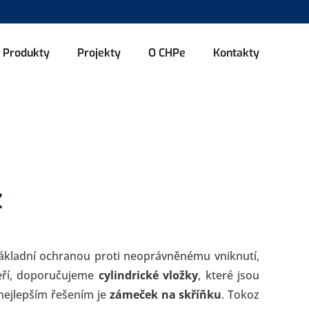
Produkty
Projekty
O CHPe
Kontakty
z
ákladní ochranou proti neoprávněnému vniknutí,
veří, doporučujeme
cylindrické vložky
, které jsou
nejlepším řešením je
zámeček na skříňku
. Tokoz