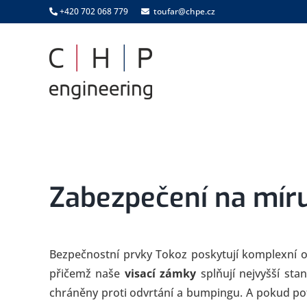
Skip
+420 702 068 779
toufar@chpe.cz
to
content
Zabezpečení na míru
Bezpečnostní prvky Tokoz poskytují komplexní o
přičemž naše
visací zámky
splňují nejvyšší st
chráněny proti odvrtání a bumpingu. A pokud pot