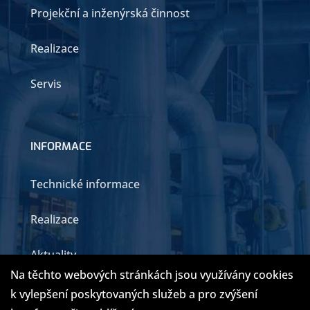
Projekční a inženýrská činnost
Realizace
Servis
INFORMACE
Technické informace
Realizace
Aktuality
Na těchto webových stránkách jsou využívány cookies
Kontakty
k vylepšení poskytovaných služeb a pro zvýšení