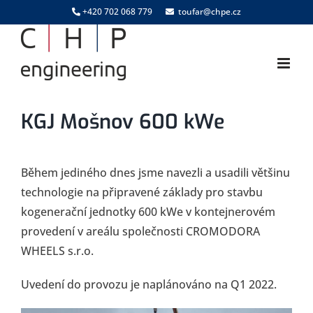
Skip
+420 702 068 779
toufar@chpe.cz
to
content
KGJ Mošnov 600 kWe
Během jediného dnes jsme navezli a usadili většinu
technologie na připravené základy pro stavbu
kogenerační jednotky 600 kWe v kontejnerovém
provedení v areálu společnosti CROMODORA
WHEELS s.r.o.
Uvedení do provozu je naplánováno na Q1 2022.